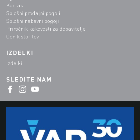
Kontakt
Splošni prodajni pogoji
Splošni nabavni pogoji
Priročnik kakovosti za dobavitelje
Cenik storitev
IZDELKI
Izdelki
SLEDITE NAM