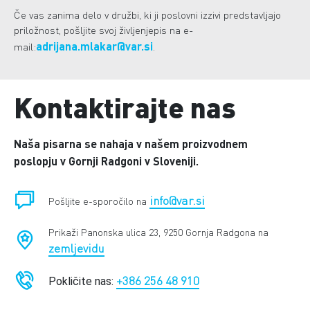
Če vas zanima delo v družbi, ki ji poslovni izzivi predstavljajo
priložnost, pošljite svoj življenjepis na e-
adrijana.mlakar@var.si
mail:
.
Kontaktirajte nas
Naša pisarna se nahaja v našem proizvodnem
poslopju v Gornji Radgoni v Sloveniji.
info@var.si
Pošljite e-sporočilo na
Prikaži Panonska ulica 23, 9250 Gornja Radgona na
zemljevidu
+386 256 48 910
Pokličite nas: