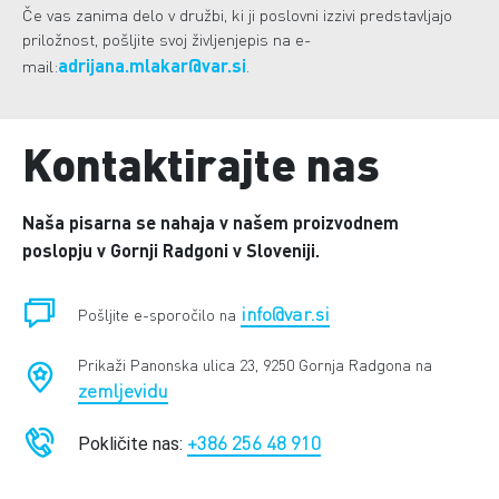
Če vas zanima delo v družbi, ki ji poslovni izzivi predstavljajo
priložnost, pošljite svoj življenjepis na e-
adrijana.mlakar@var.si
mail:
.
Kontaktirajte nas
Naša pisarna se nahaja v našem proizvodnem
poslopju v Gornji Radgoni v Sloveniji.
info@var.si
Pošljite e-sporočilo na
Prikaži Panonska ulica 23, 9250 Gornja Radgona na
zemljevidu
+386 256 48 910
Pokličite nas: