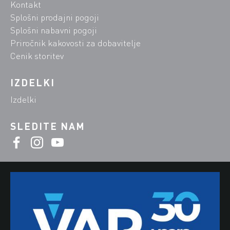
Kontakt
Splošni prodajni pogoji
Splošni nabavni pogoji
Priročnik kakovosti za dobavitelje
Cenik storitev
IZDELKI
Izdelki
SLEDITE NAM