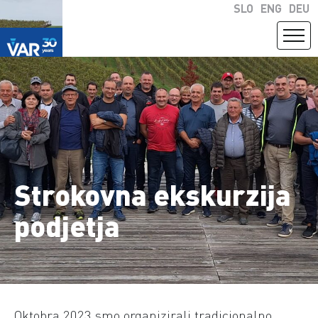
SLO
ENG
DEU
Strokovna ekskurzija
podjetja
Oktobra 2023 smo organizirali tradicionalno