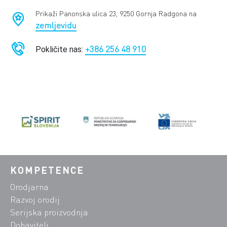
Prikaži Panonska ulica 23, 9250 Gornja Radgona na
zemljevidu
+386 256 48 910
Pokličite nas:
KOMPETENCE
Orodjarna
Razvoj orodij
Serijska proizvodnja
Dobavitelj