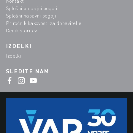
Kontakt
Splošni prodajni pogoji
Splošni nabavni pogoji
Priročnik kakovosti za dobavitelje
Cenik storitev
IZDELKI
Izdelki
SLEDITE NAM