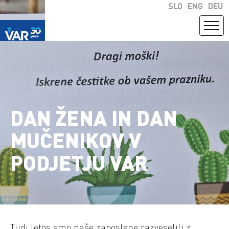
SLO
ENG
DEU
DAN ŽENA IN DAN
MUČENIKOV V
PODJETJU VAR
Tudi letos smo naše zaposlene razveselili z