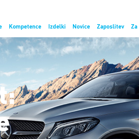
e
Kompetence
Izdelki
Novice
Zaposlitev
Za 
t:
e