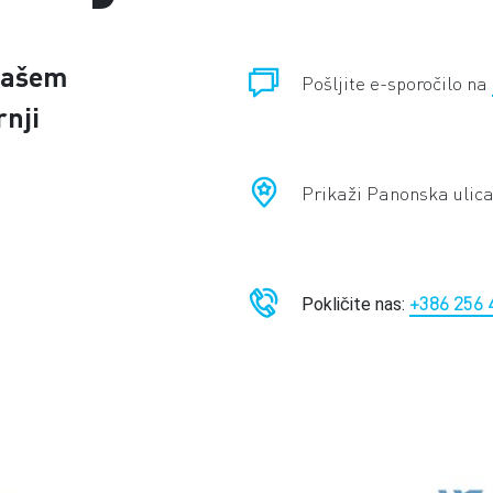
našem
Pošljite e-sporočilo na
rnji
Prikaži Panonska ulic
+386 256 
Pokličite nas: