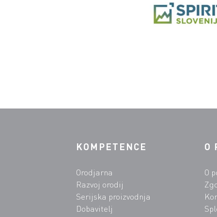
KOMPETENCE
O 
Orodjarna
O p
Razvoj orodij
Zg
Serijska proizvodnja
Kon
Dobavitelj
Spl