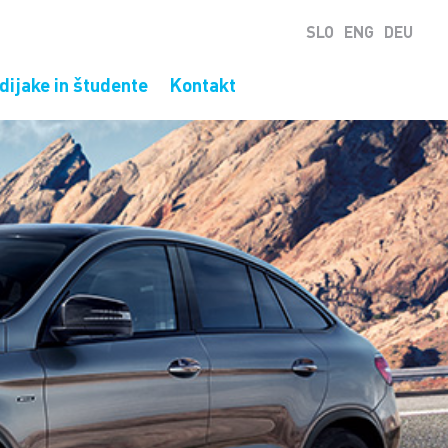
SLO
ENG
DEU
dijake in študente
Kontakt