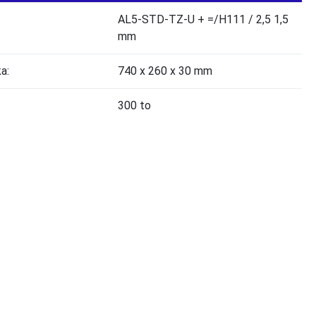
AL5-STD-TZ-U + =/H111 / 2,5 1,5
mm
a:
740 x 260 x 30 mm
300 to