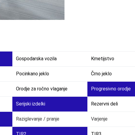
Gospodarska vozila
Kmetijstvo
Pocinkano jeklo
Črno jeklo
Orodje za ročno vlaganje
Progresivno orodje
Serijski izdelki
Rezervni deli
Raziglevanje / pranje
Varjenje
TIR2
TIR3