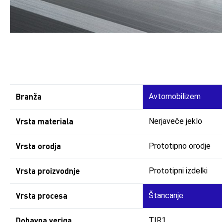
Branža
Avtomobilizem
Vrsta materiala
Nerjaveče jeklo
Vrsta orodja
Prototipno orodje
Vrsta proizvodnje
Prototipni izdelki
Vrsta procesa
Štancanje
Dobavna veriga
TIR1