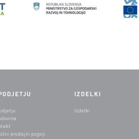
PODJETJU
IZDELKI
odjetju
Izdelki
odovina
takt
ošni prodajni pogoji