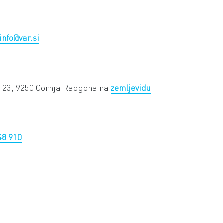
info@var.si
a 23, 9250 Gornja Radgona na
zemljevidu
48 910