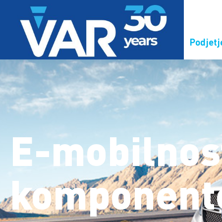
Podjetj
E-mobilnos
komponent