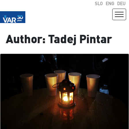
SLO
ENG
DEU
Author:
Tadej Pintar