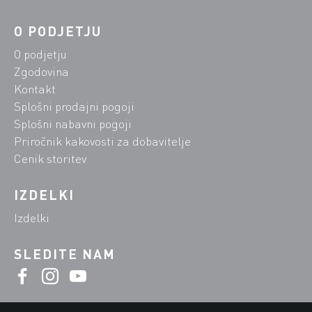
O PODJETJU
O podjetju
Zgodovina
Kontakt
Splošni prodajni pogoji
Splošni nabavni pogoji
Priročnik kakovosti za dobavitelje
Cenik storitev
IZDELKI
Izdelki
SLEDITE NAM