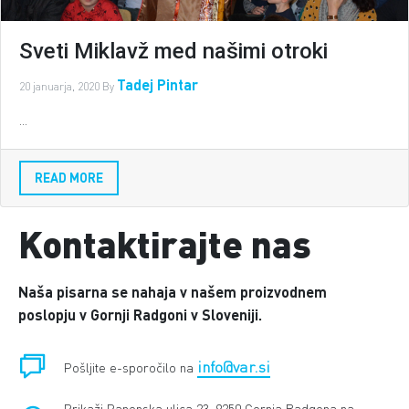
Sveti Miklavž med našimi otroki
Tadej Pintar
20 januarja, 2020
By
...
READ MORE
Kontaktirajte nas
Naša pisarna se nahaja v našem proizvodnem
poslopju v Gornji Radgoni v Sloveniji.
info@var.si
Pošljite e-sporočilo na
Prikaži Panonska ulica 23, 9250 Gornja Radgona na