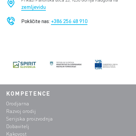
zemljevidu
+386 256 48 910
Pokličite nas:
KOMPETENCE
Orodjarna
Razvoj orodij
Serijska proizvodnja
Dobavitelj
Kakovost