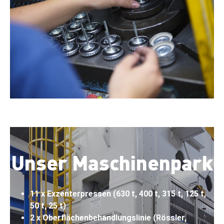
Unser Maschinenpark
11 x Exzenterpressen (630 t, 400 t, 315 t, 125 t,
50 t, 25 t)
2 x Oberflächenbehandlungslinie (Rössler,