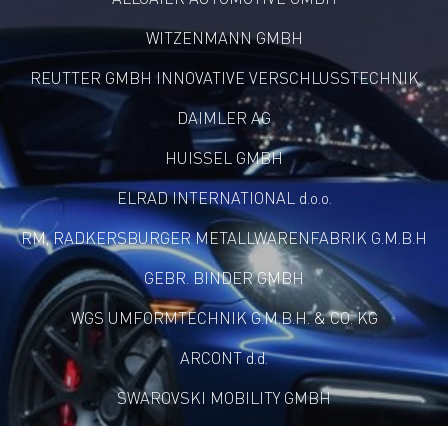
WITZENMANN GMBH
REUTTER GMBH INNOVATIVE VERSCHLUSSTECHNIK
DAIMLER AG
HUISSEL GMBH
ELRAD INTERNATIONAL d.o.o.
RM, RADKERSBURGER METALLWARENFABRIK G.M.B.H
GEBR. BINDER GMBH
WGS UMFORMTECHNIK G.M.B.H. & CO. KG
ARCONT d.d.
SWAROVSKI MOBILITY GMBH