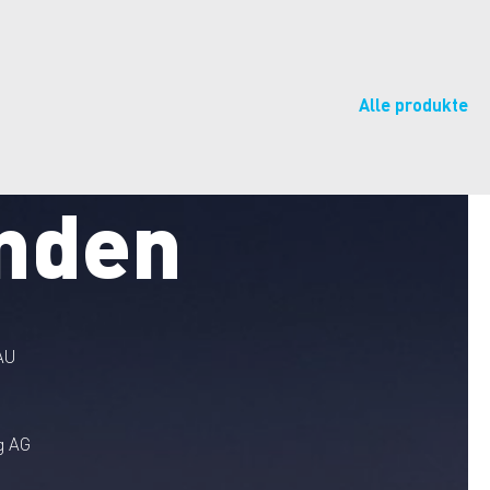
Alle produkte
nden
AU
g AG