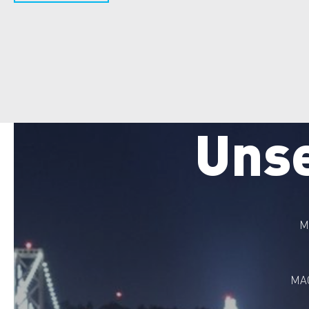
Uns
M
MAG