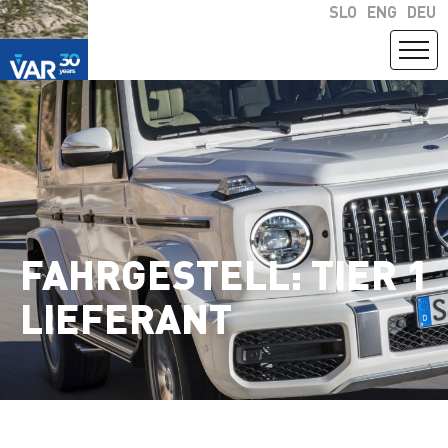
SLO
ENG
DEU
FAHRGESTELL: TIER 1
LIEFERANT