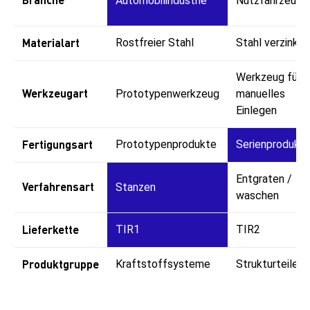
Automobilindustrie
Nutzfahrzeuge
Materialart
Rostfreier Stahl
Stahl verzinkt
Werkzeug für
Werkzeugart
Prototypenwerkzeug
manuelles
Einlegen
Fertigungsart
Prototypenprodukte
Serienprodukt
Entgraten /
Verfahrensart
Stanzen
waschen
Lieferkette
TIR1
TIR2
Produktgruppe
Kraftstoffsysteme
Strukturteile